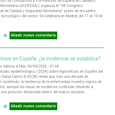
ción de Consultores y Formadores de España en Calidad y
Alimentaria (ACOFESAL) organiza el "VIII Congreso
nal de Calidad y Seguridad Alimentaria", punto de encuentro
y tecnológico del sector. Se celebrará en Madrid, del 17 al 19 de
.
SOBRE VIII CONGRESO INTERNACIONAL DE CALIDAD Y
Añadir nuevo comentario
SEGURIDAD ALIMENTARIA ACOFESAL
losis en España: ¿la incidencia se estabiliza?
r editora el Mar, 06/09/2026 - 01:04
estudio epidemiológico (2024) sobre legionelosis en España del
e Salud Carlos III (ISCIII) revela que, tras una década de
o sostenido, la tendencia de la enfermedad muestra signos de
ción, aunque las tasas de incidencia continúan situando a
 una posición destacada dentro del marco europeo.
SOBRE LEGIONELOSIS EN ESPAÑA: ¿LA INCIDENCIA SE
Añadir nuevo comentario
ESTABILIZA?