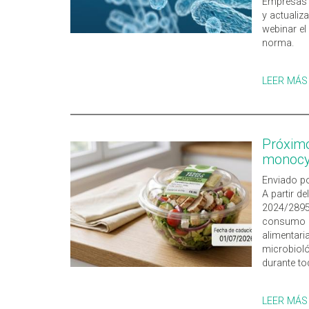
Empresas d
y actualiza
webinar el
norma.
LEER MÁS
Próximo
monocy
Enviado po
A partir de
2024/2895,
consumo (
alimentari
microbiol
durante tod
LEER MÁS