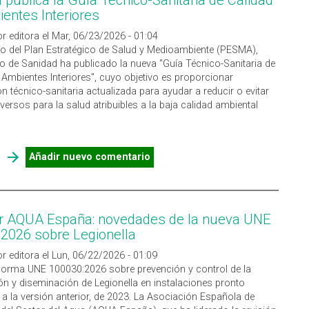
entes Interiores
r editora el Mar, 06/23/2026 - 01:04
o del Plan Estratégico de Salud y Medioambiente (PESMA),
rio de Sanidad ha publicado la nueva "Guía Técnico-Sanitaria de
 Ambientes Interiores", cuyo objetivo es proporcionar
n técnico-sanitaria actualizada para ayudar a reducir o evitar
versos para la salud atribuibles a la baja calidad ambiental
SOBRE SANIDAD PUBLICA LA GUÍA TÉCNICO-SANITARIA DE
Añadir nuevo comentario
CALIDAD DE AMBIENTES INTERIORES
r AQUA España: novedades de la nueva UNE
2026 sobre Legionella
r editora el Lun, 06/22/2026 - 01:09
norma UNE 100030:2026 sobre prevención y control de la
ión y diseminación de Legionella en instalaciones pronto
á a la versión anterior, de 2023. La Asociación Española de