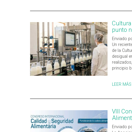
Cultura
punto 
Enviado po
Un recient
de la Cult
desigual en
realizados,
principio b
LEER MÁS
VIII Co
Alimen
Enviado po