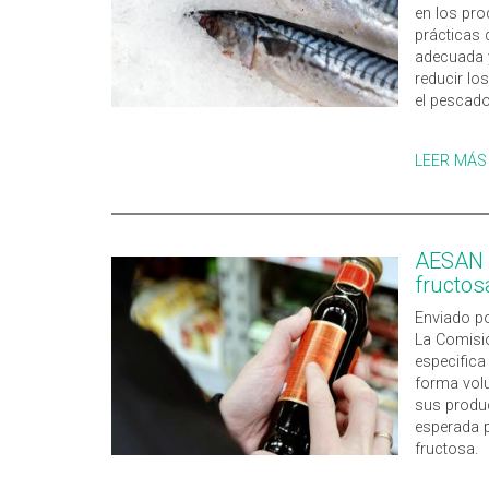
en los pro
prácticas 
adecuada y
reducir lo
el pescado
LEER MÁS
AESAN r
fructos
Enviado po
La Comisió
especifica 
forma volu
sus produc
esperada p
fructosa.