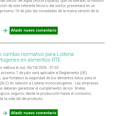
el Sector del Agua (AQUA España), que ha liderado la revisión
ción de este referente técnico del sector, presentará en un
 próximo 16 de julio las novedades de la nueva versión de la
SOBRE WEBINAR AQUA ESPAÑA: NOVEDADES DE LA NUEVA UNE
Añadir nuevo comentario
100030:2026 SOBRE LEGIONELLA
 cambio normativo para Listeria
togenes en alimentos RTE
r editora el Jue, 06/18/2026 - 01:02
l próximo 1 de julio será aplicable el Reglamento (UE)
 que fortalece la seguridad de los alimentos listos para el
ALC) en relación a Listeria monocytogenes. Las empresas
as deberán garantizar el cumplimiento de los límites
ógicos seguros desde la producción hasta el consumo,
a la vida útil del producto.
SOBRE PRÓXIMO CAMBIO NORMATIVO PARA LISTERIA
Añadir nuevo comentario