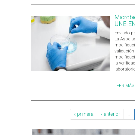
Microbi
UNE-EN
Enviado po
La Asociac
modificaci
validación
modificaci
la verific
laboratori
LEER MÁS
« primera
‹ anterior
…