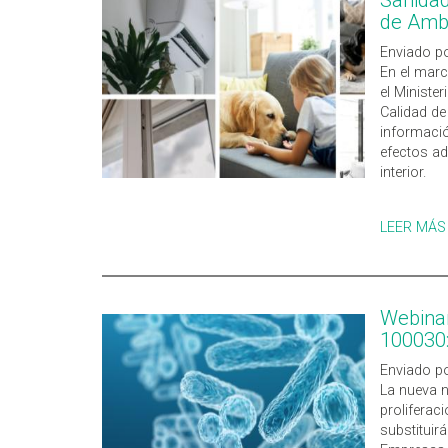
de Ambi
Enviado po
En el marc
el Ministe
Calidad de
informació
efectos ad
interior.
LEER MÁS
Webina
100030:
Enviado po
La nueva 
proliferac
substituir