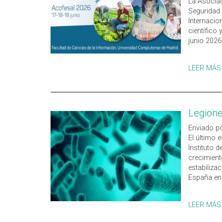
La Asocia
Seguridad 
Internacio
científico 
junio 2026
LEER MÁS
Legione
Enviado po
El último 
Instituto d
crecimient
estabiliza
España en
LEER MÁS