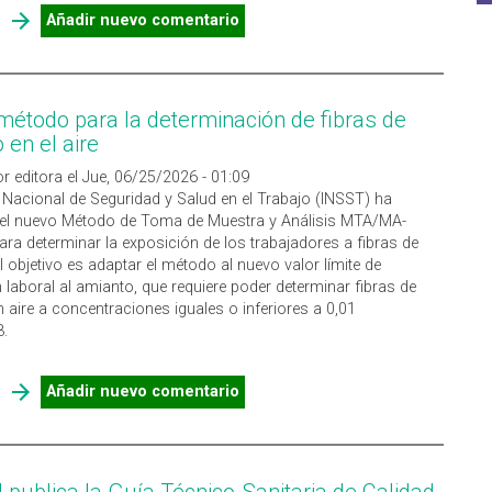
SOBRE AESAN REGULA EL USO DE LA MENCIÓN "SIN FUENTES
Añadir nuevo comentario
DE FRUCTOSA" EN ALIMENTOS
étodo para la determinación de fibras de
 en el aire
r editora el Jue, 06/25/2026 - 01:09
to Nacional de Seguridad y Salud en el Trabajo (INSST) ha
 el nuevo Método de Toma de Muestra y Análisis MTA/MA-
ra determinar la exposición de los trabajadores a fibras de
l objetivo es adaptar el método al nuevo valor límite de
 laboral al amianto, que requiere poder determinar fibras de
 aire a concentraciones iguales o inferiores a 0,01
3.
SOBRE NUEVO MÉTODO PARA LA DETERMINACIÓN DE FIBRAS
Añadir nuevo comentario
DE AMIANTO EN EL AIRE
 publica la Guía Técnico-Sanitaria de Calidad