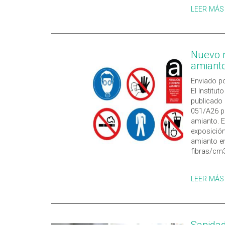
LEER MÁS
Nuevo m
amianto
Enviado po
El Institu
publicado
051/A26 pa
amianto. E
exposición
amianto en
fibras/cm
LEER MÁS
Sanidad