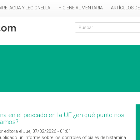
AIRE, AGUA Y LEGIONELLA
HIGIENE ALIMENTARIA
ARTÍCULOS D
Formulario de
Buscar
na en el pescado en la UE ¿en qué punto nos
ramos?
r editora el Jue, 07/02/2026 - 01:01
ublicado un informe sobre los controles oficiales de histamina