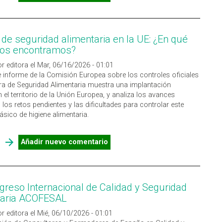
MONOCYTOGENES EN ALIMENTOS RTE
 de seguridad alimentaria en la UE: ¿En qué
nos encontramos?
r editora el Mar, 06/16/2026 - 01:01
e informe de la Comisión Europea sobre los controles oficiales
ura de Seguridad Alimentaria muestra una implantación
 el territorio de la Unión Europea, y analiza los avances
 los retos pendientes y las dificultades para controlar este
ásico de higiene alimentaria.
SOBRE CULTURA DE SEGURIDAD ALIMENTARIA EN LA UE: ¿EN
Añadir nuevo comentario
QUÉ PUNTO NOS ENCONTRAMOS?
ngreso Internacional de Calidad y Seguridad
taria ACOFESAL
r editora el Mié, 06/10/2026 - 01:01