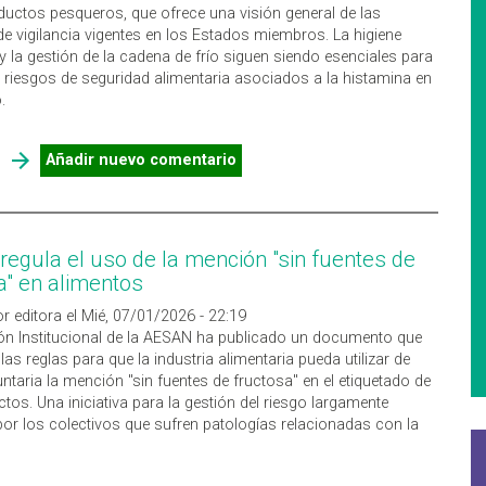
ductos pesqueros, que ofrece una visión general de las
de vigilancia vigentes en los Estados miembros. La higiene
 la gestión de la cadena de frío siguen siendo esenciales para
s riesgos de seguridad alimentaria asociados a la histamina en
.
SOBRE HISTAMINA EN EL PESCADO EN LA UE ¿EN QUÉ PUNTO
Añadir nuevo comentario
NOS ENCONTRAMOS?
egula el uso de la mención "sin fuentes de
a" en alimentos
r editora el Mié, 07/01/2026 - 22:19
n Institucional de la AESAN ha publicado un documento que
las reglas para que la industria alimentaria pueda utilizar de
ntaria la mención "sin fuentes de fructosa" en el etiquetado de
tos. Una iniciativa para la gestión del riesgo largamente
or los colectivos que sufren patologías relacionadas con la