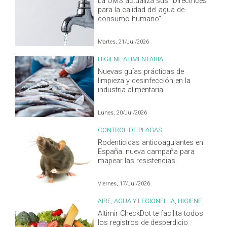
La OMS actualiza sus "Directrices
para la calidad del agua de
consumo humano"
Martes, 21/Jul/2026
HIGIENE ALIMENTARIA
Nuevas guías prácticas de
limpieza y desinfección en la
industria alimentaria
Lunes, 20/Jul/2026
CONTROL DE PLAGAS
Rodenticidas anticoagulantes en
España: nueva campaña para
mapear las resistencias
Viernes, 17/Jul/2026
AIRE, AGUA Y LEGIONELLA
,
HIGIENE
ALIMENTARIA
Altimir CheckDot te facilita todos
los registros de desperdicio