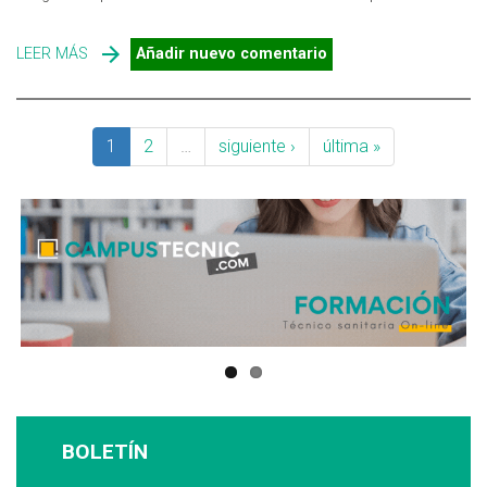
LEER MÁS
SOBRE NUEVOS DATOS SOBRE LA EXPOSICIÓN AL GAS
Añadir nuevo comentario
RADÓN EN EDIFICIOS COMUNITARIOS
1
2
…
siguiente ›
última »
BOLETÍN
Suscríbase a nuestro boletín: