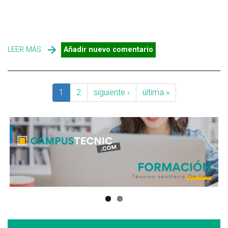
LEER MÁS
SOBRE YNJECT: LA PROTECCIÓN PARA ÁRBOLES Y
Añadir nuevo comentario
PALMERAS MÁS ADAPTADA A LAS EMPRESAS DE
CONTROL DE PLAGAS
1
2
siguiente ›
última »