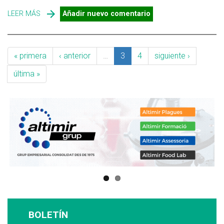
LEER MÁS
SOBRE CUIDADO CON EL POLLO CRUDO Y SU EVENTUAL
Añadir nuevo comentario
CONDIMENTO BACTERIANO CON CAMPYLOBACTER
« primera
‹ anterior
…
3
4
siguiente ›
última »
BOLETÍN