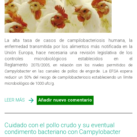
La alta tasa de casos de campilobacteriosis humana, la
enfermedad transmitida por los alimentos más notificada en la
Unión Europa, hace necesaria una revisión legislativa de los
controles microbiológicos establecidos en el
Reglamento
2073/2005, en relación con los niveles permitidos de
Campylobacter
en las canales de pollos de engorde. La EFSA espera
reducir un 50% del riesgo de campilobacteriosis estableciendo un límite
microbiológico de 1000 ufc/g.
LEER MÁS
SOBRE PLAN DE CONTROL PARA CAMPYLOBACTER:
Añadir nuevo comentario
MODIFICACIÓN DEL REGLAMENTO 2073/2005 SOBRE
CRITERIOS MICROBIOLÓGICOS
Cuidado con el pollo crudo y su eventual
condimento bacteriano con Campylobacter