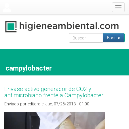
Pasar al contenido principal
Togg
navig
Buscar
Formulario de
Buscar
búsqueda
campylobacter
Envase activo generador de CO2 y
antimicrobiano frente a Campylobacter
Enviado por editora el Jue, 07/26/2018 - 01:00