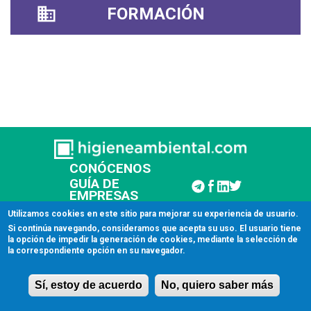
FORMACIÓN
CONÓCENOS
GUÍA DE
EMPRESAS
CONTACTAR
Utilizamos cookies en este sitio para mejorar su experiencia de usuario.
Si continúa navegando, consideramos que acepta su uso. El usuario tiene
la opción de impedir la generación de cookies, mediante la selección de
© 2026 Higiene Ambiental
la correspondiente opción en su navegador.
Aviso legal
Sí, estoy de acuerdo
No, quiero saber más
Licencia de uso