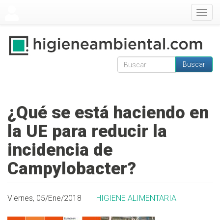
Pasar al contenido principal
Togg
navig
Buscar
Formulario de
Buscar
búsqueda
¿Qué se está haciendo en
la UE para reducir la
incidencia de
Campylobacter?
Viernes, 05/Ene/2018
HIGIENE ALIMENTARIA