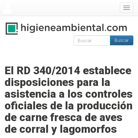
Pasar al contenido principal
Togg
navig
Buscar
Formulario de
Buscar
búsqueda
El RD 340/2014 establece
disposiciones para la
asistencia a los controles
oficiales de la producción
de carne fresca de aves
de corral y lagomorfos