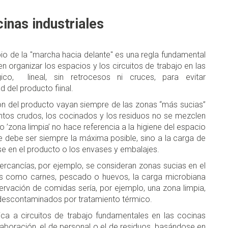
inas industriales
cipio de la "marcha hacia delante" es una regla fundamental
en organizar los espacios y los circuitos de trabajo en las
gico, lineal, sin retrocesos ni cruces, para evitar
 del producto fiinal.
ón del producto vayan siempre de las zonas “más sucias”
ntos crudos, los cocinados y los residuos no se mezclen
 ’zona limpia’ no hace referencia a la higiene del espacio
 debe ser siempre la máxima posible, sino a la carga de
e en el producto o los envases y embalajes.
rcancías, por ejemplo, se consideran zonas sucias en el
das como carnes, pescado o huevos, la carga microbiana
servación de comidas sería, por ejemplo, una zona limpia,
 descontaminados por tratamiento térmico.
ca a circuitos de trabajo fundamentales en las cocinas
elaboración, el de personal o el de residuos, basándose en