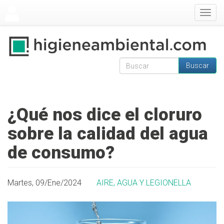
Pasar al contenido principal
Togg
navig
Buscar
Formulario de
Buscar
búsqueda
¿Qué nos dice el cloruro
sobre la calidad del agua
de consumo?
Martes, 09/Ene/2024
AIRE, AGUA Y LEGIONELLA