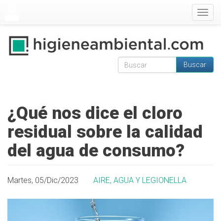
Pasar al contenido principal
Togg
navig
Buscar
Formulario de
Buscar
búsqueda
¿Qué nos dice el cloro
residual sobre la calidad
del agua de consumo?
Martes, 05/Dic/2023
AIRE, AGUA Y LEGIONELLA