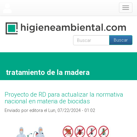
Pasar al contenido principal
Togg
navig
Buscar
Formulario de
Buscar
búsqueda
tratamiento de la madera
Proyecto de RD para actualizar la normativa
nacional en materia de biocidas
Enviado por editora el Lun, 07/22/2024 - 01:02