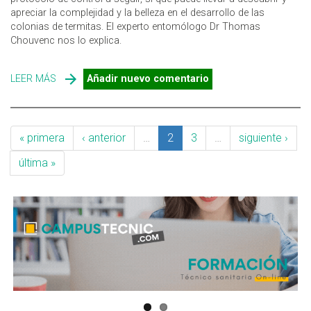
apreciar la complejidad y la belleza en el desarrollo de las
colonias de termitas. El experto entomólogo Dr Thomas
Chouvenc nos lo explica.
LEER MÁS
SOBRE LA COMPLEJA TRAYECTORIA VITAL DE LAS
Añadir nuevo comentario
COLONIAS DE TERMITAS
« primera
‹ anterior
…
2
3
…
siguiente ›
última »