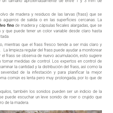
 un tamaño aproximadamente de entre 1 y 3 mm de
polvo de madera y residuos de las larvas (frass) que se
agujeros de salida o en las superficies cercanas. La
lvo fino
de madera y cápsulas fecales alargadas, que se
 y que puede tener un color variable desde claro hasta
ctada.
, mientras que el frass fresco tiende a ser más claro y
va. La limpieza regular del frass puede ayudar a monitorear
ar el frass se observa de nuevo acumulación, esto sugiere
n tomar medidas de control. Los expertos en control de
inar la cantidad y la distribución del frass, así como la
 severidad de la infestación y para planificar la mejor
coma común es lenta pero muy prolongada, por lo que de
uilos, también los sonidos pueden ser un indicio de la
 se puede escuchar un leve sonido de roer o crujido que
tro de la madera.