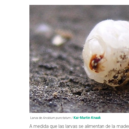
Kai-Martin Knaak
Larva de
Anobium punctatum
/
A medida que las larvas se alimentan de la mader