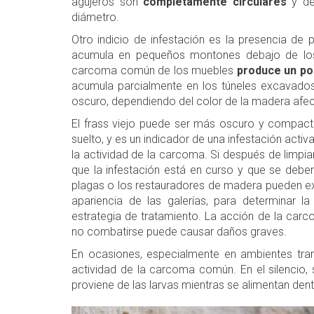
agujeros son
completamente circulares
y de
diámetro.
Otro indicio de infestación es la presencia de 
acumula en pequeños montones debajo de los 
carcoma común de los muebles
produce un po
acumula parcialmente en los túneles excavados
oscuro, dependiendo del color de la madera afe
El frass viejo puede ser más oscuro y compacto
suelto, y es un indicador de una infestación acti
la actividad de la carcoma. Si después de limpi
que la infestación está en curso y que se debe
plagas o los restauradores de madera pueden exam
apariencia de las galerías, para determinar la
estrategia de tratamiento. La acción de la car
no combatirse puede causar daños graves.
En ocasiones, especialmente en ambientes tranq
actividad de la carcoma común. En el silencio,
proviene de las larvas mientras se alimentan den