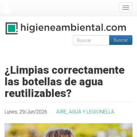
Pasar al contenido principal
Togg
navig
Buscar
Formulario de
Buscar
búsqueda
¿Limpias correctamente
las botellas de agua
reutilizables?
Lunes, 29/Jun/2026
AIRE, AGUA Y LEGIONELLA