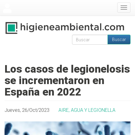
Pasar al contenido principal
Togg
navig
Buscar
Formulario de
Buscar
búsqueda
Los casos de legionelosis
se incrementaron en
España en 2022
Jueves, 26/Oct/2023
AIRE, AGUA Y LEGIONELLA