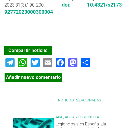
doi: 10.4321/s2173-
2023;31(3):190-200.
92772023000300004
Compartir notícia:
Telegram
WhatsApp
Twitter
Email
Facebook
Mastodon
Share
Añadir nuevo comentario
NOTICIAS RELACIONADAS
AIRE, AGUA Y LEGIONELLA
Legionelosis en España: ¿la