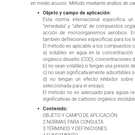
en medio acuoso. Método mediante análisis de ca
Objeto y campo de aplicación:
Esta norma internacional especifica u
"inmediata" y "última" de compuestos org
acción de microorganismos aerobios. En
también definiciones específicas para los té
El método es aplicable a los compuestos o
a) solubles en agua en la concentración
orgánico disuelto (COD), concentraciones d
b) no sean volátiles o tengan una presión d
c) no sean significativamente adsorbibles s
d) no tengan un efecto inhibidor sobr
seleccionada para el ensayo.
El método no es adecuado para aguas res
significativas de carbono orgánico insolubl
Contenido:
OBJETO Y CAMPO DE APLICACIÓN
2 NORMAS PARA CONSULTA
3 TÉRMINOS Y DEFINICIONES