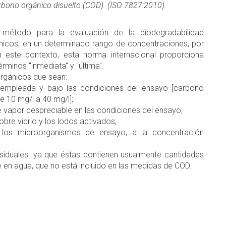
rbono orgánico disuelto (COD). (ISO 7827:2010).
n método para la evaluación de la biodegradabilidad
ánicos, en un determinado rango de concentraciones, por
 este contexto, esta norma internacional proporciona
rminos "inmediata" y "última".
rgánicos que sean:
 empleada y bajo las condiciones del ensayo [carbono
e 10 mg/l a 40 mg/l];
e vapor despreciable en las condiciones del ensayo;
obre vidrio y los lodos activados;
e los microorganismos de ensayo, a la concentración
iduales. ya que éstas contienen usualmente cantidades
e en agua, que no está incluido en las medidas de COD.