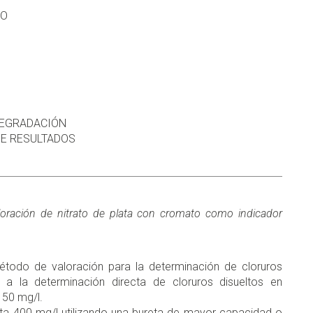
YO
 DEGRADACIÓN
 DE RESULTADOS
loración de nitrato de plata con cromato como indicador
étodo de valoración para la determinación de cloruros
 a la determinación directa de cloruros disueltos en
150 mg/l.
ta 400 mg/l utilizando una bureta de mayor capacidad o