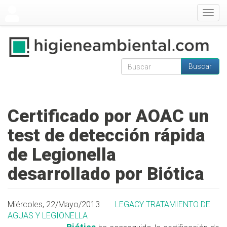
Pasar al contenido principal
Togg
navig
Buscar
Formulario de
Buscar
búsqueda
Certificado por AOAC un
test de detección rápida
de Legionella
desarrollado por Biótica
Miércoles, 22/Mayo/2013
LEGACY TRATAMIENTO DE
AGUAS Y LEGIONELLA