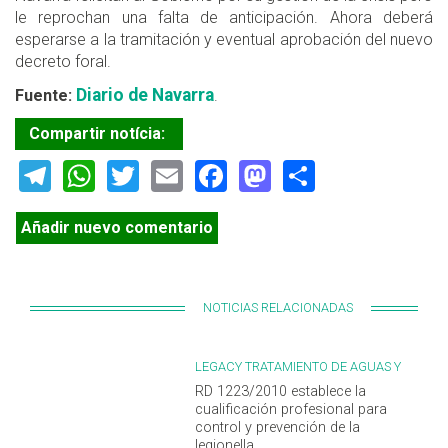
le reprochan una falta de anticipación. Ahora deberá
esperarse a la tramitación y eventual aprobación del nuevo
decreto foral.
Diario de Navarra
Fuente:
.
Compartir notícia:
Telegram
WhatsApp
Twitter
Email
Facebook
Mastodon
Share
Añadir nuevo comentario
NOTICIAS RELACIONADAS
LEGACY TRATAMIENTO DE AGUAS Y
LEGIONELLA
RD 1223/2010 establece la
cualificación profesional para
control y prevención de la
legionella