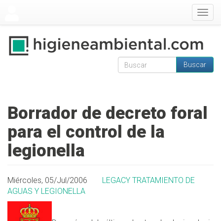
Pasar al contenido principal
Togg
navig
Buscar
Formulario de
Buscar
búsqueda
Borrador de decreto foral
para el control de la
legionella
Miércoles, 05/Jul/2006
LEGACY TRATAMIENTO DE
AGUAS Y LEGIONELLA