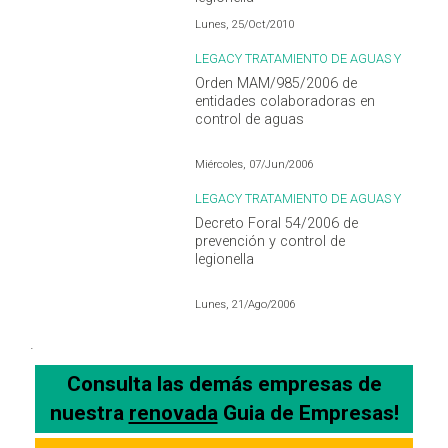
Lunes, 25/Oct/2010
LEGACY TRATAMIENTO DE AGUAS Y
LEGIONELLA
Orden MAM/985/2006 de
entidades colaboradoras en
control de aguas
Miércoles, 07/Jun/2006
LEGACY TRATAMIENTO DE AGUAS Y
LEGIONELLA
Decreto Foral 54/2006 de
prevención y control de
legionella
Lunes, 21/Ago/2006
.
Consulta las demás empresas de
nuestra
renovada
Guia de Empresas!