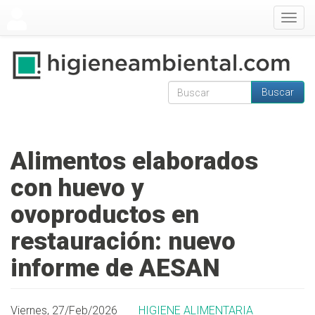
Pasar al contenido principal
Togg
navig
Buscar
Formulario de
Buscar
búsqueda
Alimentos elaborados
con huevo y
ovoproductos en
restauración: nuevo
informe de AESAN
Viernes, 27/Feb/2026
HIGIENE ALIMENTARIA