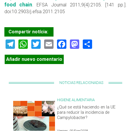
food chain
. EFSA Journal 2011;9(4):2105. [141 pp.].
doi:10.2903/j.efsa.2011.2105
Compartir notícia:
Telegram
WhatsApp
Twitter
Email
Facebook
Mastodon
Share
Añadir nuevo comentario
NOTICIAS RELACIONADAS
HIGIENE ALIMENTARIA
¿Qué se está haciendo en la UE
para reducir la incidencia de
Campylobacter?
Viernes, 05/Ene/2018