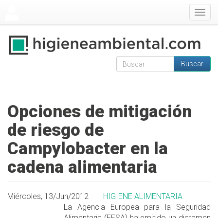
Pasar al contenido principal
Togg
navig
Buscar
Formulario de
Buscar
búsqueda
Opciones de mitigación
de riesgo de
Campylobacter en la
cadena alimentaria
Miércoles, 13/Jun/2012
HIGIENE ALIMENTARIA
La Agencia Europea para la Seguridad
Alimentaria (EFSA) ha emitido un dictamen