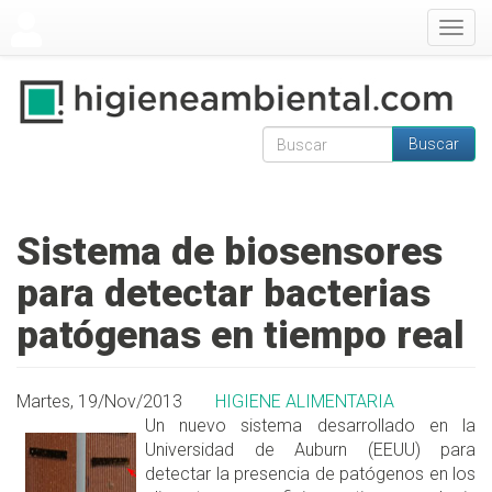
Pasar al contenido principal
Togg
navig
Buscar
Formulario de
Buscar
búsqueda
Sistema de biosensores
para detectar bacterias
patógenas en tiempo real
Martes, 19/Nov/2013
HIGIENE ALIMENTARIA
Un nuevo sistema desarrollado en la
Universidad de Auburn (EEUU) para
detectar la presencia de patógenos en los