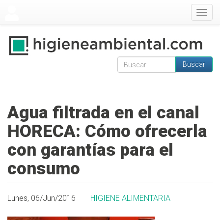
Pasar al contenido principal
Togg
navig
Buscar
Formulario de
Buscar
búsqueda
Agua filtrada en el canal
HORECA: Cómo ofrecerla
con garantías para el
consumo
Lunes, 06/Jun/2016
HIGIENE ALIMENTARIA