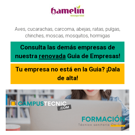
Aves, cucarachas, carcoma, abejas, ratas, pulgas,
chinches, moscas, mosquitos, hormigas
Consulta las demás empresas de
nuestra
renovada
Guia de Empresas!
Tu empresa no está en la Guia? ¡Dala
de alta!