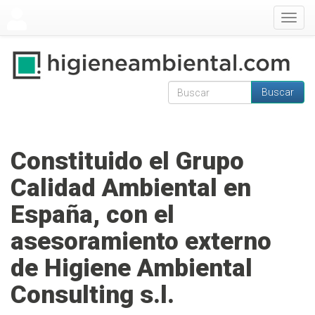
Pasar al contenido principal
Togg
navig
Buscar
Formulario de
Buscar
búsqueda
Constituido el Grupo
Calidad Ambiental en
España, con el
asesoramiento externo
de Higiene Ambiental
Consulting s.l.