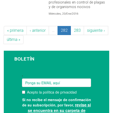
profesionales en control de plagas
y de organismos nocivos
Miércoles, 20/Ene/2016
« primera
‹ anterior
…
282
283
siguiente ›
última »
BOLETÍN
Suscríbase a nuestro boletín: