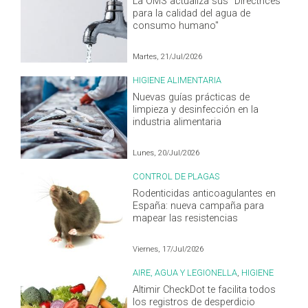
La OMS actualiza sus "Directrices
para la calidad del agua de
consumo humano"
Martes, 21/Jul/2026
HIGIENE ALIMENTARIA
Nuevas guías prácticas de
limpieza y desinfección en la
industria alimentaria
Lunes, 20/Jul/2026
CONTROL DE PLAGAS
Rodenticidas anticoagulantes en
España: nueva campaña para
mapear las resistencias
Viernes, 17/Jul/2026
AIRE, AGUA Y LEGIONELLA
,
HIGIENE
ALIMENTARIA
Altimir CheckDot te facilita todos
los registros de desperdicio