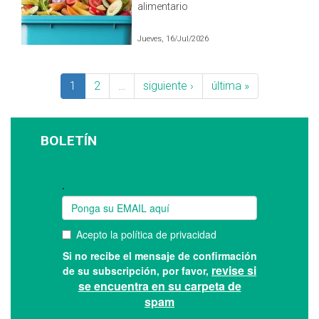
alimentario
Jueves, 16/Jul/2026
1
2
…
siguiente ›
última »
BOLETÍN
Suscríbase a nuestro boletín: