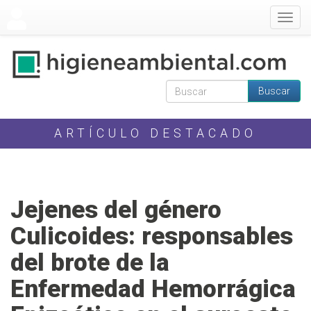
Pasar al contenido principal
Togg
navig
Buscar
Formulario de
Buscar
búsqueda
ARTÍCULO DESTACADO
Jejenes del género
Culicoides: responsables
del brote de la
Enfermedad Hemorrágica