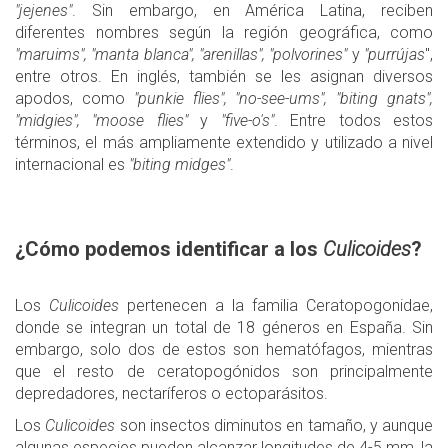
"jejenes"
. Sin embargo, en América Latina, reciben
diferentes nombres según la región geográfica, como
"maruims", "manta blanca", "arenillas", "polvorines"
y
"purrújas
",
entre otros. En inglés, también se les asignan diversos
apodos, como
"punkie flies", "no-see-ums", "biting gnats",
"midgies", "moose flies"
y
"five-o's"
. Entre todos estos
términos, el más ampliamente extendido y utilizado a nivel
internacional es
"biting midges"
.
¿Cómo podemos identificar a los
Culicoides
?
Los
Culicoides
pertenecen a la familia Ceratopogonidae,
donde se integran un total de 18 géneros en España. Sin
embargo, solo dos de estos son hematófagos, mientras
que el resto de ceratopogónidos son principalmente
depredadores, nectaríferos o ectoparásitos.
Los
Culicoides
son insectos diminutos en tamaño, y aunque
algunas especies pueden alcanzar longitudes de 4-5 mm, la