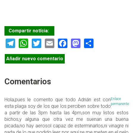
Compartir notícia:
Telegram
WhatsApp
Twitter
Email
Facebook
Mastodon
Share
Añadir nuevo comentario
Comentarios
Hola,pues le comento que todo Adrián est con
Enlace
permanente
esta plaga soy de los que los perciben sobre todo
a partir de las 3pm hasta las 4pm,son muy listos estos
bichos,y alguna que otra vez me suenan una buena
picada,no hay aerosol capaz de esterminarlos,ni vinagre ni
nada de lo que podido leer por aquí,se me meten en el pelo