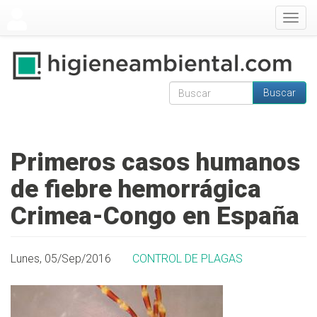
Pasar al contenido principal
Togg
navig
Buscar
Formulario de
Buscar
búsqueda
Primeros casos humanos
de fiebre hemorrágica
Crimea-Congo en España
Lunes, 05/Sep/2016
CONTROL DE PLAGAS