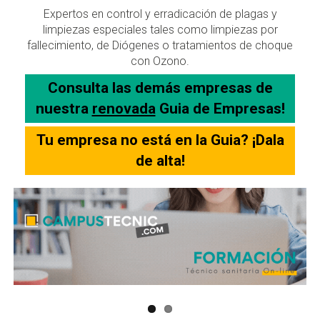
Expertos en control y erradicación de plagas y
limpiezas especiales tales como limpiezas por
fallecimiento, de Diógenes o tratamientos de choque
con Ozono.
Consulta las demás empresas de
nuestra
renovada
Guia de Empresas!
Tu empresa no está en la Guia? ¡Dala
de alta!