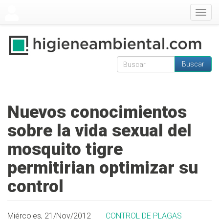
Pasar al contenido principal
Togg
navig
Buscar
Formulario de
Buscar
búsqueda
Nuevos conocimientos
sobre la vida sexual del
mosquito tigre
permitirian optimizar su
control
Miércoles, 21/Nov/2012
CONTROL DE PLAGAS