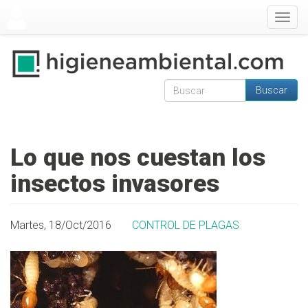
Pasar al contenido principal
Togg
navig
Buscar
Formulario de
Buscar
búsqueda
Lo que nos cuestan los
insectos invasores
Martes, 18/Oct/2016
CONTROL DE PLAGAS