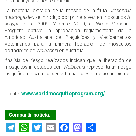
chikungunya y la fiebre amarilla.
La bacteria, extraida de la mosca de la fruta
Drosophila
melanogaster
, se introdujo por primera vez en mosquitos
A.
aegypti
en el 2009. Y en el 2010, el World Mosquito
Program obtuvo la aprobación reglamentaria de la
Autoridad Australiana de Plaguicidas y Medicamentos
Veterinarios para la primera liberación de mosquitos
portadores de
Wolbachia
en Australia.
A
nálisis de riesgo realizados indican que la liberación de
mosquitos infectados con
Wolbachia
representa un riesgo
insignificante para los seres humanos y el medio ambiente.
www.worldmosquitoprogram.org/
Fuente:
Compartir notícia:
Telegram
WhatsApp
Twitter
Email
Facebook
Mastodon
Share