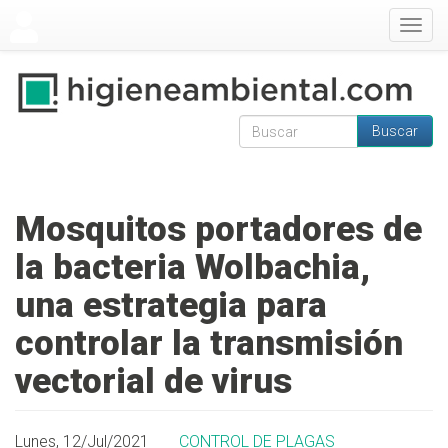
Pasar al contenido principal
Togg
navig
Buscar
Formulario de
Buscar
búsqueda
Mosquitos portadores de
la bacteria Wolbachia,
una estrategia para
controlar la transmisión
vectorial de virus
Lunes, 12/Jul/2021
CONTROL DE PLAGAS