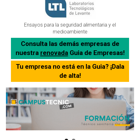
Ensayos para la seguridad alimentaria y el
medioambiente
Consulta las demás empresas de
nuestra
renovada
Guia de Empresas!
Tu empresa no está en la Guia? ¡Dala
de alta!