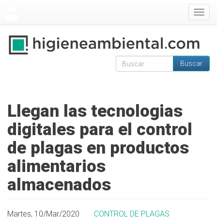
Pasar al contenido principal
Togg
navig
Buscar
Formulario de
Buscar
búsqueda
Llegan las tecnologias
digitales para el control
de plagas en productos
alimentarios
almacenados
Martes, 10/Mar/2020
CONTROL DE PLAGAS