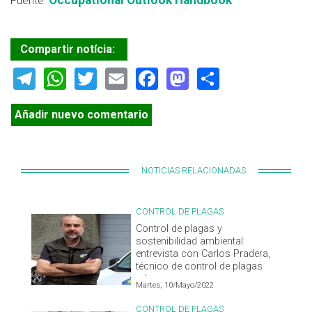
Occupational Outlook Handbook
Fuente:
Compartir notícia:
Telegram
WhatsApp
Twitter
Email
Facebook
Mastodon
Share
Añadir nuevo comentario
NOTICIAS RELACIONADAS
CONTROL DE PLAGAS
Control de plagas y
sostenibilidad ambiental:
entrevista con Carlos Pradera,
técnico de control de plagas
urbanas
Martes, 10/Mayo/2022
CONTROL DE PLAGAS