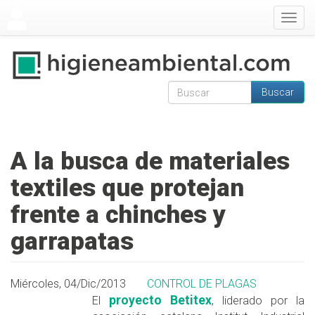
Pasar al contenido principal
Togg
navig
Buscar
Formulario de
Buscar
búsqueda
A la busca de materiales
textiles que protejan
frente a chinches y
garrapatas
Miércoles, 04/Dic/2013
CONTROL DE PLAGAS
proyecto Betitex
El
, liderado por la