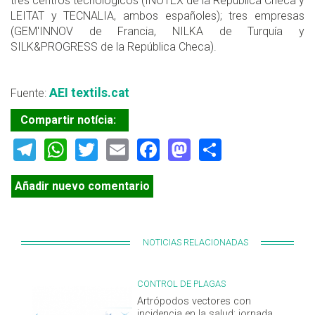
tres centros tecnológicos (INOTEX de la República Checa y
LEITAT y TECNALIA, ambos españoles); tres empresas
(GEM'INNOV de Francia, NILKA de Turquía y
SILK&PROGRESS de la República Checa).
AEI textils.cat
Fuente:
Compartir notícia:
Telegram
WhatsApp
Twitter
Email
Facebook
Mastodon
Share
Añadir nuevo comentario
NOTICIAS RELACIONADAS
CONTROL DE PLAGAS
Artrópodos vectores con
incidencia en la salud: jornada