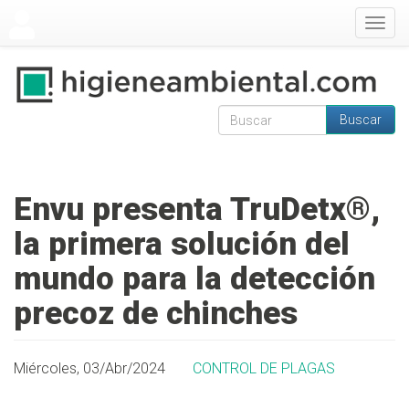
Pasar al contenido principal
Togg
navig
Buscar
Formulario de
Buscar
búsqueda
Envu presenta TruDetx®,
la primera solución del
mundo para la detección
precoz de chinches
Miércoles, 03/Abr/2024
CONTROL DE PLAGAS