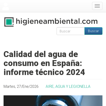
Pasar al contenido principal
Togg
navig
Buscar
Formulario de
Buscar
búsqueda
Calidad del agua de
consumo en España:
informe técnico 2024
Martes, 27/Ene/2026
AIRE, AGUA Y LEGIONELLA