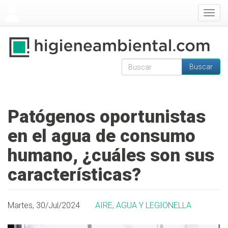
Pasar al contenido principal
Togg
navig
Buscar
Formulario de
Buscar
búsqueda
Patógenos oportunistas
en el agua de consumo
humano, ¿cuáles son sus
características?
Martes, 30/Jul/2024
AIRE, AGUA Y LEGIONELLA