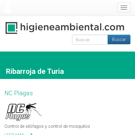
Pasar al contenido principal
Togg
navig
Buscar
Formulario de
Buscar
búsqueda
Ribarroja de Turia
NC Plagas
Control de xilófagos y control de mosquitos