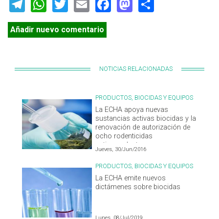
Telegram
WhatsApp
Twitter
Email
Facebook
Mastodon
Share
Añadir nuevo comentario
NOTICIAS RELACIONADAS
PRODUCTOS, BIOCIDAS Y EQUIPOS
La ECHA apoya nuevas
sustancias activas biocidas y la
renovación de autorización de
ocho rodenticidas
anticoagulantes
Jueves, 30/Jun/2016
PRODUCTOS, BIOCIDAS Y EQUIPOS
La ECHA emite nuevos
dictámenes sobre biocidas
Lunes, 08/Jul/2019