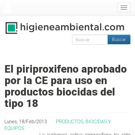
Pasar al contenido principal
Togg
navig
Buscar
Formulario de
Buscar
búsqueda
El piriproxifeno aprobado
por la CE para uso en
productos biocidas del
tipo 18
Lunes, 18/Feb/2013
PRODUCTOS, BIOCIDAS Y
EQUIPOS
La sustancia activa piriproxifeno ha sido