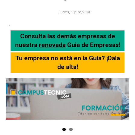
Jueves, 10/Ene/2013
.
Consulta las demás empresas de
nuestra
renovada
Guia de Empresas!
Tu empresa no está en la Guia? ¡Dala
de alta!