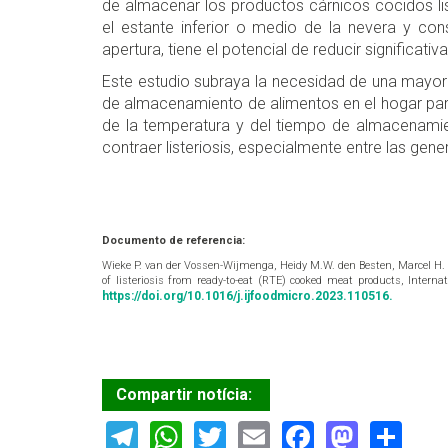
de almacenar los productos cárnicos cocidos l
el estante inferior o medio de la nevera y con
apertura, tiene el potencial de reducir significat
Este estudio subraya la necesidad de una mayor
de almacenamiento de alimentos en el hogar para 
de la temperatura y del tiempo de almacenamie
contraer listeriosis, especialmente entre las ge
Documento de referencia:
Wieke P. van der Vossen-Wijmenga, Heidy M.W. den Besten, Marcel H. Zw
of listeriosis from ready-to-eat (RTE) cooked meat products, Intern
https://doi.org/10.1016/j.ijfoodmicro.2023.110516.
Compartir notícia:
Telegram
WhatsApp
Twitter
Email
Facebook
Masto
Sh