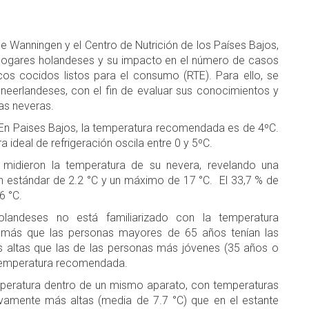
 de Wanningen y el Centro de Nutrición de los Países Bajos,
 hogares holandeses y su impacto en el número de casos
cos cocidos listos para el consumo (RTE). Para ello, se
neerlandeses, con el fin de evaluar sus conocimientos y
as neveras.
r? En Paises Bajos, la temperatura recomendada es de 4ºC.
 ideal de refrigeración oscila entre 0 y 5ºC.
4 midieron la temperatura de su nevera, revelando una
n estándar de 2.2 °C y un máximo de 17 °C. El 33,7 % de
 6 °C.
andeses no está familiarizado con la temperatura
más que las personas mayores de 65 años tenían las
 altas que las de las personas más jóvenes (35 años o
 temperatura recomendada.
emperatura dentro de un mismo aparato, con temperaturas
tivamente más altas (media de 7.7 °C) que en el estante