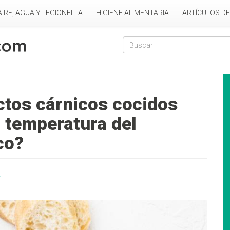
AIRE, AGUA Y LEGIONELLA
HIGIENE ALIMENTARIA
ARTÍCULOS D
Formulario de
Buscar
ctos cárnicos cocidos
a temperatura del
co?
A