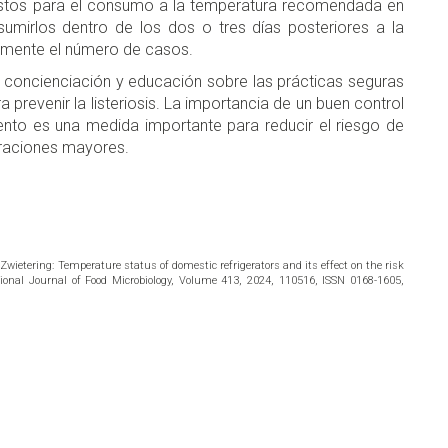
istos para el consumo a la temperatura recomendada en
sumirlos dentro de los dos o tres días posteriores a la
ivamente el número de casos.
 concienciación y educación sobre las prácticas seguras
prevenir la listeriosis. La importancia de un buen control
nto es una medida importante para reducir el riesgo de
neraciones mayores.
ietering: Temperature status of domestic refrigerators and its effect on the risk
ational Journal of Food Microbiology, Volume 413, 2024, 110516, ISSN 0168-1605,
don
are