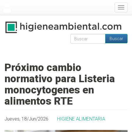
Pasar al contenido principal
Togg
navig
Buscar
Formulario de
Buscar
búsqueda
Próximo cambio
normativo para Listeria
monocytogenes en
alimentos RTE
Jueves, 18/Jun/2026
HIGIENE ALIMENTARIA