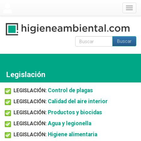
Pasar al contenido principal
Togg
navig
Buscar
Formulario de
Buscar
búsqueda
Legislación
Control de plagas
LEGISLACIÓN:
Calidad del aire interior
LEGISLACIÓN:
Productos y biocidas
LEGISLACIÓN:
Agua y legionella
LEGISLACIÓN:
Higiene alimentaria
LEGISLACIÓN: