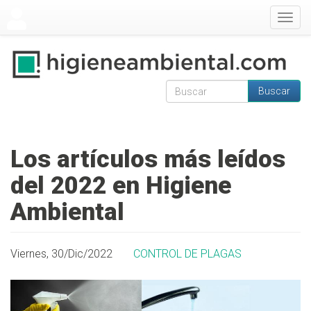
Pasar al contenido principal
Togg
navig
Buscar
Formulario de
Buscar
búsqueda
Los artículos más leídos
del 2022 en Higiene
Ambiental
Viernes, 30/Dic/2022
CONTROL DE PLAGAS