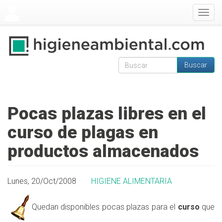
Pasar al contenido principal
Togg
navig
Buscar
Formulario de
Buscar
búsqueda
Pocas plazas libres en el
curso de plagas en
productos almacenados
Lunes, 20/Oct/2008
HIGIENE ALIMENTARIA
Quedan disponibles pocas plazas para el
curso
que