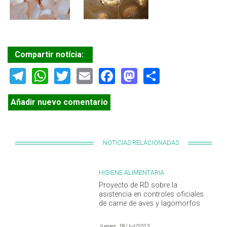
Compartir notícia:
Telegram
WhatsApp
Twitter
Email
Facebook
Mastodon
Share
Añadir nuevo comentario
NOTICIAS RELACIONADAS
HIGIENE ALIMENTARIA
Proyecto de RD sobre la
asistencia en controles oficiales
de carne de aves y lagomorfos
Jueves, 18/Jul/2013