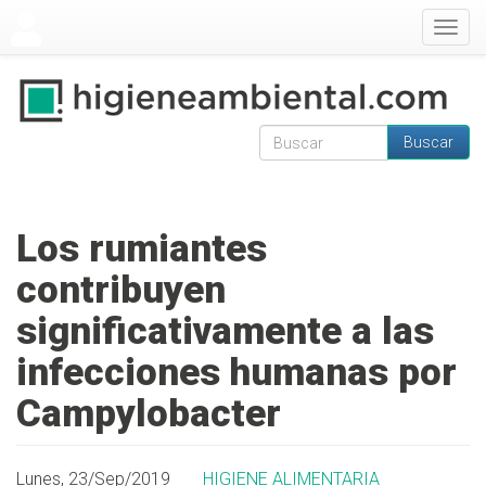
Pasar al contenido principal
Togg
navig
Buscar
Formulario de
Buscar
búsqueda
Los rumiantes
contribuyen
significativamente a las
infecciones humanas por
Campylobacter
Lunes, 23/Sep/2019
HIGIENE ALIMENTARIA