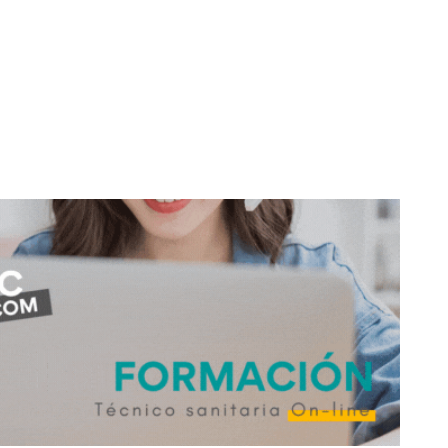
don
are