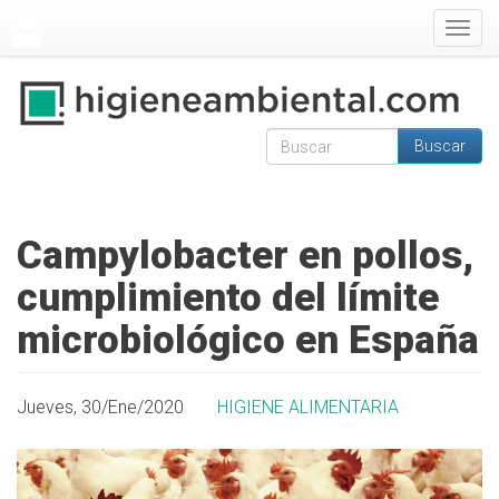
Pasar al contenido principal
Togg
navig
Buscar
Formulario de
Buscar
búsqueda
Campylobacter en pollos,
cumplimiento del límite
microbiológico en España
Jueves, 30/Ene/2020
HIGIENE ALIMENTARIA