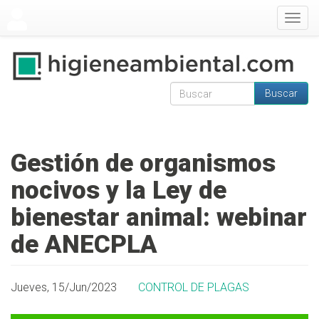
Pasar al contenido principal
Togg
navig
Buscar
Formulario de
Buscar
búsqueda
Gestión de organismos
nocivos y la Ley de
bienestar animal: webinar
de ANECPLA
Jueves, 15/Jun/2023
CONTROL DE PLAGAS