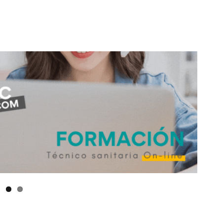
don
are