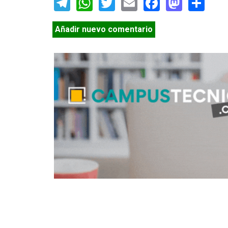
Telegram
WhatsApp
Twitter
Email
Facebook
Masto
Sh
Añadir nuevo comentario