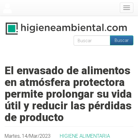
Pasar al contenido principal
Togg
navig
Buscar
Formulario de
Buscar
búsqueda
El envasado de alimentos
en atmósfera protectora
permite prolongar su vida
útil y reducir las pérdidas
de producto
Martes, 14/Mar/2023
HIGIENE ALIMENTARIA