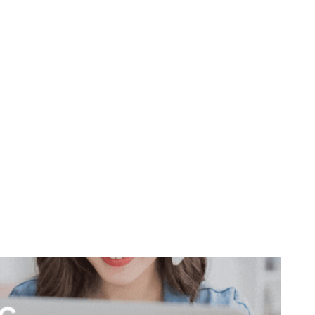
don
are