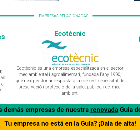
EMPRESAS RELACIONADAS
Ecotècnic
es
Ecotècnic és una empresa especialitzada en el sector
r,
mediambiental i agroalimentari, fundada l’any 1990,
ías
que neix per donar resposta a la creixent necessitat de
s,
preservació i protecció de la salut pública i del medi
s
ambient.
as demás empresas de nuestra
renovada
Guia d
Tu empresa no está en la Guia? ¡Dala de alta!